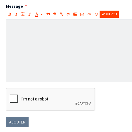
Message
APERÇU
AJOUTER